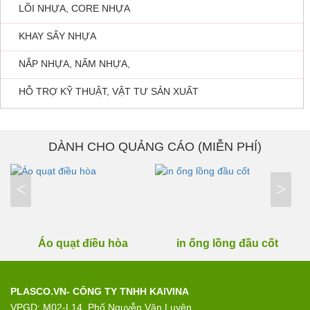
LÕI NHỰA, CORE NHỰA
KHAY SẤY NHỰA
NẮP NHỰA, NẤM NHỰA,
HỖ TRỢ KỸ THUẬT, VẬT TƯ SẢN XUẤT
DÀNH CHO QUẢNG CÁO (MIỄN PHÍ)
<
>
Áo quạt điều hòa
in ống lồng đầu cốt
PLASCO.VN- CÔNG TY TNHH KAIVINA
VPGD: M02-L14, Phố Nguyễn Văn Luyện,