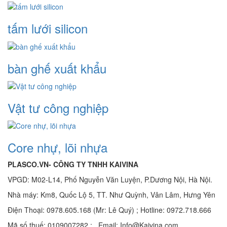
tấm lưới silicon
bàn ghế xuất khẩu
Vật tư công nghiệp
Core nhự, lõi nhựa
PLASCO.VN- CÔNG TY TNHH KAIVINA
VPGD: M02-L14, Phố Nguyễn Văn Luyện, P.Dương Nội, Hà Nội.
Nhà máy: Km8, Quốc Lộ 5, TT. Như Quỳnh, Vân Lâm, Hưng Yên
Điện Thoại: 0978.605.168 (Mr: Lê Quý) ; Hotline: 0972.718.666
Mã số thuế: 0109007282 ; Email: Info@Kaivina.com