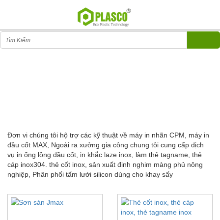
HỖ TRỢ KỸ THUẬT, VẬT TƯ SẢN XUẤT
HỖ TRỢ KỸ THUẬT, VẬT TƯ SẢN XUẤT
(9)
Đơn vi chúng tôi hộ trợ các kỹ thuật về máy in nhãn CPM, máy in
đầu cốt MAX, Ngoài ra xưởng gia công chung tôi cung cấp dịch
vụ in ống lồng đầu cốt, in khắc laze inox, làm thẻ tagname, thẻ
cáp inox304. thẻ cốt inox, sản xuất đinh nghim màng phủ nông
nghiệp, Phân phối tấm lưới silicon dùng cho khay sấy