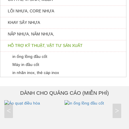
LÕI NHỰA, CORE NHỰA
KHAY SẤY NHỰA
NẮP NHỰA, NẤM NHỰA,
HỖ TRỢ KỸ THUẬT, VẬT TƯ SẢN XUẤT
in ống lồng đầu cốt
Máy in đầu cốt
in nhãn inox, thẻ cáp inox
DÀNH CHO QUẢNG CÁO (MIỄN PHÍ)
<
>