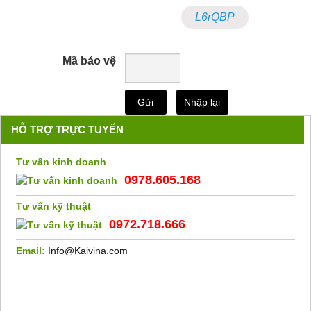
L6rQBP
Mã bảo vệ
HỖ TRỢ TRỰC TUYẾN
Tư vấn kinh doanh
0978.605.168
Tư vấn kỹ thuật
0972.718.666
Email:
Info@Kaivina.com
0978605168